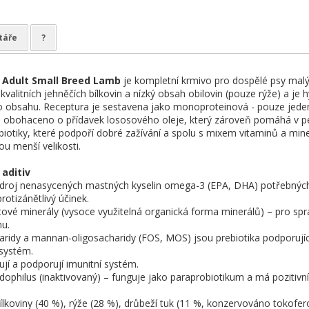
táře
?
e Adult Small Breed Lamb
je kompletní krmivo pro dospělé psy mal
alitních jehněčích bílkovin a nízký obsah obilovin (pouze rýže) a je 
o obsahu. Receptura je sestavena jako monoproteinová - pouze jeden
 je obohaceno o přídavek lososového oleje, který zároveň pomáhá v péč
biotiky, které podpoří dobré zažívání a spolu s mixem vitaminů a mine
sou menší velikosti.
 aditiv
 zdroj nenasycených mastných kyselin omega-3 (EPA, DHA) potřebných p
protizánětlivý účinek.
átové minerály (vysoce využitelná organická forma minerálů) – pro sp
mu.
haridy a mannan-oligosacharidy (FOS, MOS) jsou prebiotika podporující 
í systém.
ují a podporují imunitní systém.
idophilus (inaktivovaný) – funguje jako paraprobiotikum a má pozitivní
ílkoviny (40 %), rýže (28 %), drůbeží tuk (11 %, konzervováno tokofero