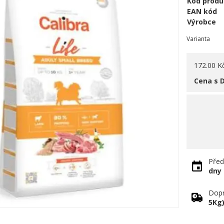
Kód produ
EAN kód
Výrobce
Varianta
172.00 K
Cena s 
Před
dny
Dopr
5Kg