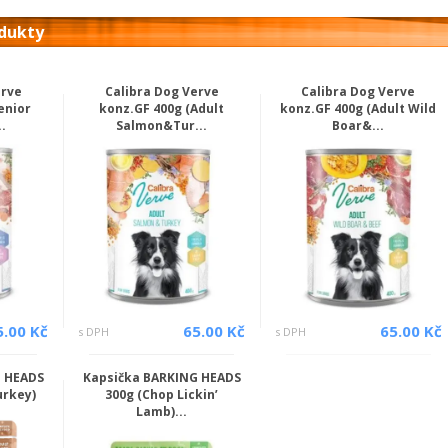
odukty
erve
Calibra Dog Verve
Calibra Dog Verve
enior
konz.GF 400g (Adult
konz.GF 400g (Adult Wild
.
Salmon&Tur...
Boar&...
5.00 Kč
65.00 Kč
65.00 Kč
s DPH
s DPH
G HEADS
Kapsička BARKING HEADS
urkey)
300g (Chop Lickin’
Lamb)...