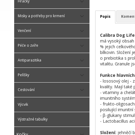
Hračky
Misky a potřeby pro krmení
Popis
Komen
Venčení
Calibra Dog Lif
má vysoký obsah kv
Péče o zvíře
% jejich celkovéh
bílkovin. Složení
o prebiotika s pro
Antiparazitika
vitalitu. Granule j
Pelíšky
Funkce hlavních
- lososový olej -
kvality. Mají také 
Cestování
- vitaminy a chel
imunitního systé
- frukto-oligosac
Výcvik
posilující imunitn
- β-glukany stimul
Výstražné tabulky
- Lactobacillus ac
Složení:
jehněčí b
Kočky