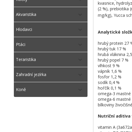
kvasnice, hydrolyz
(2 %), prebiotika
Akvaristika
mg/kg), Yucca sch
Hlodavci
Analytické slož
hrubý protein 27
Ptáci
hrubý tuk 17 %
hrubá vláknina 2
Teraristika
hrubý popel 7 %
vlhkost 9 %
vápník 1,6 %
Zahradní jezírka
fosfor 1,2 %
sodík 0,4 %
hořčík 0,1 %
Koně
omega-3 mastné k
omega-6 mastné 
bílkoviny živočiš
Nutriční aditiva
vitamin A (3a672a