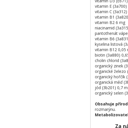
vitamin D3 (E671)
vitamin E (3a700
vitamin C (3a312
vitamin B1 (3a82
vitamin B2 6 mg
niacinamid (3a31
pantothenát vápe
vitamin B6 (3a83
kyselina listová 
vitamin B12 0,05
biotin (3a880) 0,
cholin chlorid (3
organický zinek 
organické železo
organický hořčík
organická měď (
jód (3b201) 0,7 
organický selen 
Obsahuje přírod
rozmarýnu.
Metabolizovatel
Za n