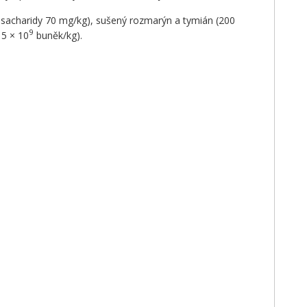
gosacharidy 70 mg/kg), sušený rozmarýn a tymián (200
9
15 × 10
buněk/kg).