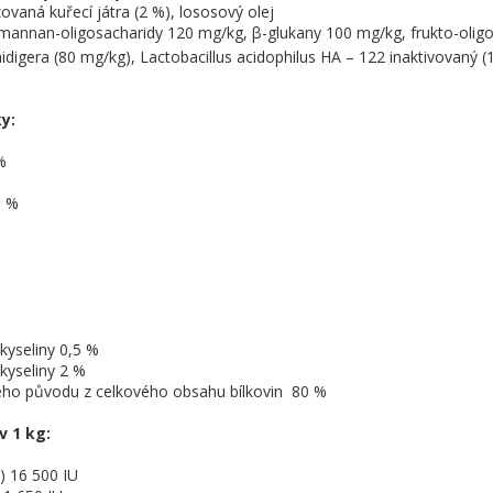
ovaná kuřecí játra (2 %), lososový olej
 (mannan-oligosacharidy 120 mg/kg, β-glukany 100 mg/kg, frukto-oli
idigera (80 mg/kg), Lactobacillus acidophilus HA – 122 inaktivovaný (
ky:
 %
,5 %
yseliny 0,5 %
kyseliny 2 %
ného původu z celkového obsahu bílkovin 80 %
 v 1 kg:
) 16 500 IU