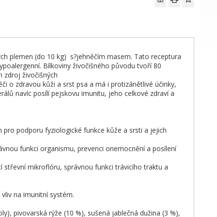
ých plemen (do 10 kg) s?jehněčím masem. Tato receptura
hypoalergenní. Bílkoviny živočišného původu tvoří 80
 zdroj živočišných
i o zdravou kůži a srst psa a má i protizánětlivé účinky,
rálů navíc posílí pejskovu imunitu, jeho celkové zdraví a
ro podporu fyziologické funkce kůže a srsti a jejich
rávnou funkci organismu, prevenci onemocnění a posílení
střevní mikroflóru, správnou funkci trávicího traktu a
 vliv na imunitní systém.
ly), pivovarská rýže (10 %), sušená jablečná dužina (3 %),