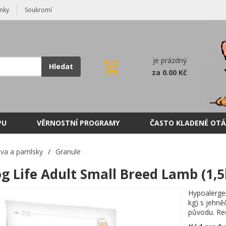
nky
Soukromí
je prázdný
Hledat
za 0.00 Kč
PU
VĚRNOSTNÍ PROGRAMY
ČASTO KLADENÉ OTÁ
va a pamlsky
/
Granule
g Life Adult Small Breed Lamb (1,5
Hypoalerge
kg) s jehně
původu. Rec