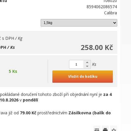
ktu
106020
8594062086574
Calibra
č
s DPH
/ Kg
258.00 Kč
DPH
/ Ks
Ks
5 Ks
Vložit do košíku
pokládané doručení tohoto zboží při objednání nyní je
za 4
10.8.2026
v
pondělí
ava již od
79.00 Kč
prostřednictvím
Zásilkovna (balík do
)