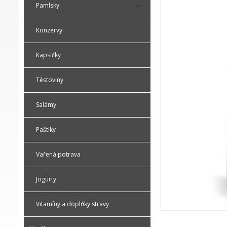
Pamlsky
Konzervy
Kapsičky
Těstoviny
Salámy
Paštiky
Vařená potrava
Jogurty
Vitamíny a doplňky stravy