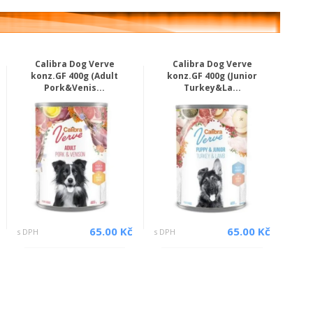
Calibra Dog Verve
Calibra Dog Verve
konz.GF 400g (Adult
konz.GF 400g (Junior
Pork&Venis...
Turkey&La...
65.00 Kč
65.00 Kč
s DPH
s DPH