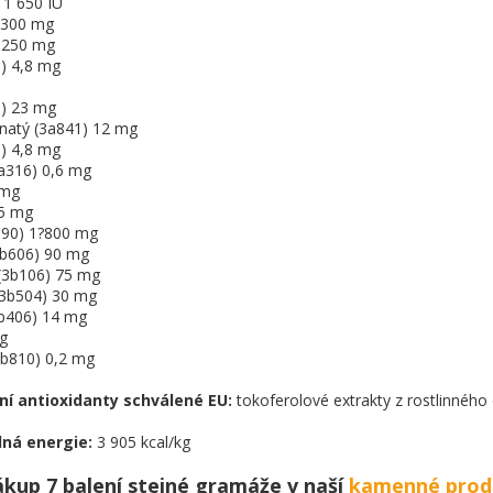
 1 650 IU
) 300 mg
) 250 mg
0) 4,8 mg
5) 23 mg
natý (3a841) 12 mg
1) 4,8 mg
(3a316) 0,6 mg
 mg
65 mg
a890) 1?800 mg
(3b606) 90 mg
 (3b106) 75 mg
 (3b504) 30 mg
3b406) 14 mg
mg
(3b810) 0,2 mg
ní antioxidanty schválené EU:
tokoferolové extrakty z rostlinného 
ná energie:
3 905 kcal/kg
ákup 7 balení stejné gramáže v naší
kamenné prod