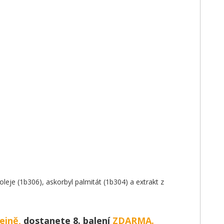
oleje (1b306), askorbyl palmitát (1b304) a extrakt z
ejně,
dostanete 8. balení
ZDARMA.