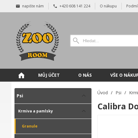
napište nám
+420 608 141 224
O nákupu
Podmí
MŮJ ÚČET
O NÁS
VŠE O NÁKU
Úvod
/
Psi
/
Krmi
Psi
Calibra Do
Krmiva a pamlsky
Granule