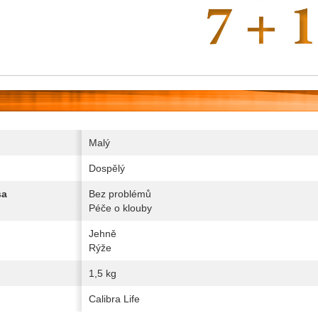
Malý
Dospělý
sa
Bez problémů
Péče o klouby
Jehně
Rýže
1,5 kg
Calibra Life