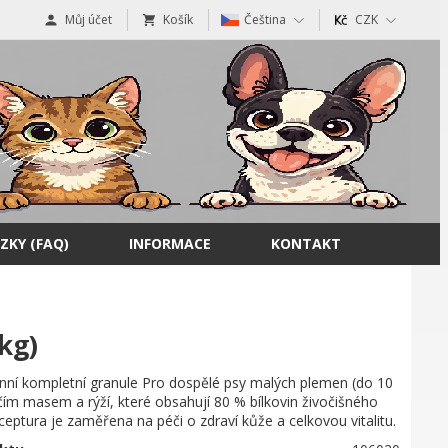
Můj účet
Košík
Čeština
CZK
ZKY (FAQ)
INFORMACE
KONTAKT
kg)
nní kompletní granule Pro dospělé psy malých plemen (do 10
čím masem a rýží, které obsahují 80 % bílkovin živočišného
eptura je zaměřena na péči o zdraví kůže a celkovou vitalitu.