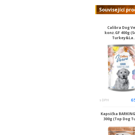
Související pr
Calibra Dog V
konz.GF 400g (S
Turkey&La..
6
s DPH
Kapsička BARKIN
300g (Top Dog T