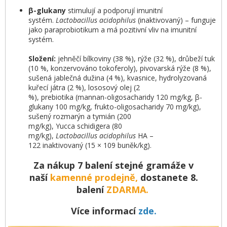
β-
glukany
stimulují a podporují imunitní
systém.
Lactobacillus
acidophilus
(inaktivovaný) – funguje
jako paraprobiotikum a má pozitivní vliv na imunitní
systém.
Složení:
jehněčí bílkoviny (38 %), rýže (32 %), drůbeží tuk
(10 %, konzervováno tokoferoly), pivovarská rýže (8 %),
sušená jablečná dužina (4 %), kvasnice, hydrolyzovaná
kuřecí játra (2 %), lososový olej (2
%), prebiotika (mannan-oligosacharidy 120 mg/kg, β-
glukany 100 mg/kg, frukto-oligosacharidy 70 mg/kg),
sušený rozmarýn a tymián (200
mg/kg), Yucca schidigera (80
mg/kg),
Lactobacillus
acidophilus
HA –
122 inaktivovaný (15 × 109 buněk/kg).
Za nákup 7 balení stejné gramáže v
naší
kamenné prodejně,
dostanete 8.
balení
ZDARMA.
Více informací
zde.