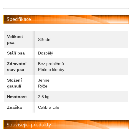
Specifikace
Velikost
Střední
psa
Stáří psa
Dospělý
Zdravotní
Bez problémů
stav psa
Péče o klouby
Složení
Jehně
granulí
Rýže
Hmotnost
2,5 kg
Značka
Calibra Life
Související produkty