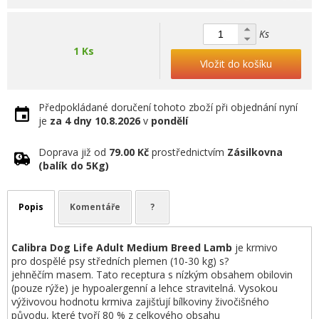
Ks
1 Ks
Vložit do košíku
Předpokládané doručení tohoto zboží při objednání nyní
je
za 4 dny
10.8.2026
v
pondělí
Doprava již od
79.00 Kč
prostřednictvím
Zásilkovna
(balík do 5Kg)
Popis
Komentáře
?
Calibra
Dog
Life
Adult
Medium
Breed
Lamb
je krmivo
pro dospělé psy středních plemen (10-30 kg) s?
jehněčím masem. Tato receptura s nízkým obsahem obilovin
(pouze rýže) je hypoalergenní a lehce stravitelná. Vysokou
výživovou hodnotu krmiva zajišťují bílkoviny živočišného
původu, které tvoří 80 % z celkového obsahu