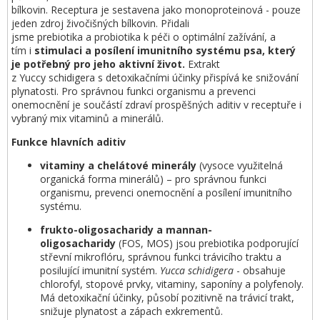
bílkovin. Receptura je sestavena jako monoproteinová - pouze
jeden zdroj živočišných bílkovin. Přidali
jsme prebiotika a probiotika k péči o optimální zažívání, a
tím i
stimul
aci
a pos
ílení
imunitní
ho
systém
u
psa
, který
je
potřebný pro jeho aktivní život.
Extrakt
z Yuccy schidigera s detoxikačními účinky přispívá ke snižování
plynatosti. Pro správnou funkci organismu a prevenci
onemocnění je součástí zdraví prospěšných aditiv v receptuře i
vybraný mix vitaminů a minerálů.
Funkce hlavních aditiv
vitaminy a chelátové minerály
(vysoce využitelná
organická forma minerálů) – pro správnou funkci
organismu, prevenci onemocnění a posílení imunitního
systému.
frukto
-oligosacharidy a
mannan
-
oligosacharidy
(FOS, MOS) jsou prebiotika podporující
střevní mikroflóru, správnou funkci trávicího traktu a
posilující imunitní systém.
Yucca
schidigera
- obsahuje
chlorofyl, stopové prvky, vitaminy, saponíny a polyfenoly.
Má detoxikační účinky, působí pozitivně na trávicí trakt,
snižuje plynatost a zápach exkrementů.