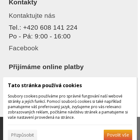
Kontakty
Kontaktujte nás
Tel.: +420 608 141 224
Po - Pá: 9:00 - 16:00
Facebook
Přijímáme online platby
Tato stránka používá cookies
Soubory cookies používáme pro správné fungování naší webové
stránky a jejích funkcí. Pomocí souborů cookies si také například
pamatujeme váš preferovaný jazyk, zvyšujeme pro vás relevanci
zobrazovaných reklam, počítáme návštěvu stránek a pamatujeme si
Děkujeme za důvěru
vaše nastavení provedená na stránce.
Tato stránka používá soubory cookies, které nám
pomáhají poskytovat služby. Používáním našich služeb
✖
Přizpůsobit
Povolit vše
vyjadřujete souhlas s používáním souborů cookies.
Více
© 2026 WEXBO |
www.wexbo.com
|
Přihlásit