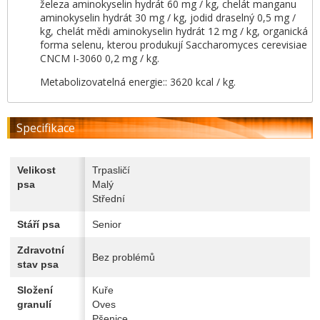
železa aminokyselin hydrát 60 mg / kg, chelát manganu
aminokyselin hydrát 30 mg / kg, jodid draselný 0,5 mg /
kg, chelát mědi aminokyselin hydrát 12 mg / kg, organická
forma selenu, kterou produkují Saccharomyces cerevisiae
CNCM I-3060 0,2 mg / kg.
Metabolizovatelná energie:: 3620 kcal / kg.
Specifikace
Velikost
Trpasličí
psa
Malý
Střední
Stáří psa
Senior
Zdravotní
Bez problémů
stav psa
Složení
Kuře
granulí
Oves
Pšenice