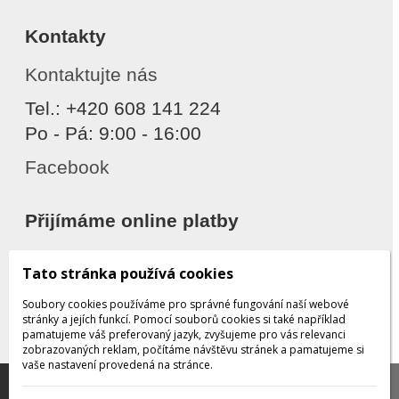
Kontakty
Kontaktujte nás
Tel.: +420 608 141 224
Po - Pá: 9:00 - 16:00
Facebook
Přijímáme online platby
Tato stránka používá cookies
Soubory cookies používáme pro správné fungování naší webové
stránky a jejích funkcí. Pomocí souborů cookies si také například
pamatujeme váš preferovaný jazyk, zvyšujeme pro vás relevanci
zobrazovaných reklam, počítáme návštěvu stránek a pamatujeme si
Děkujeme za důvěru
vaše nastavení provedená na stránce.
Tato stránka používá soubory cookies, které nám
pomáhají poskytovat služby. Používáním našich služeb