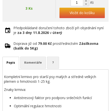
Ks
3 Ks
Vložit do košíku
Předpokládané doručení tohoto zboží při objednání nyní
je
za 3 dny
11.8.2026
v
úterý
Doprava již od
79.00 Kč
prostřednictvím
Zásilkovna
(balík do 5Kg)
Popis
Komentáře
?
Kompletní krmivo pro starší psy malých a středně velkých
plemen o hmotnosti 1-25 kg.
Znaky krmiva:
Antistresový faktor pro podporu srdečních funkcí
Optimální regulace hmotnosti