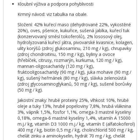
Kloubní výživa a podpora pohyblivosti
Krmný návod: viz tabulka na obale.
Složení: 42% kuřecí maso (dehydrované 22%, vykostěné
20%), oves, pšenice, kukuřice, sušená jablka, kuřecí tuk
(konzervovaný směsí tokoferolů), 2% lososový olej,
hydrolyzovaná kuřecí játra, pivovarské kvasnice, kolagen,
ulity korýšů (zdroj glukosaminu, 210 mg / kg), chrupavky
(zdroj chondroitinu, 150 mg / kg), byliny a ovoce
(hřebíček, citrusy, rozmarýn, kurkuma, 120 mg / kg),
mannan-oligosacharidy (120 mg / kg),
fruktooligosacharidy (90 mg / kg), juka mohave (90 mg /
kg), sušený heřmánek (80 mg / kg), slávka zelenoústá
(zdroj glycosaminoglykanů, 50 mg / kg), sušené borůvky
(50 mg / kg).
Jakostní znaky: hrubé proteiny 25%, vlhkost 10%, hrubé
oleje a tuky 13%, hrubé popeloviny 7,8%, hrubá vláknina
3%, vápník 1,5%, fosfor 1,1%, omega-3 mastné kyseliny
0,18%, omega-6 mastné kyseliny 1,4%, vitamín A 15000
m.j./ kg, vitamín D3 1000 m.j./ kg, vitamín E (alfatokoferol)
400 mg / kg, biotin 0,5 mg / kg, cholinchlorid 500 mg / kg,
chelát zinku a aminokyselin, hydrát 70 mg / kg, chelát