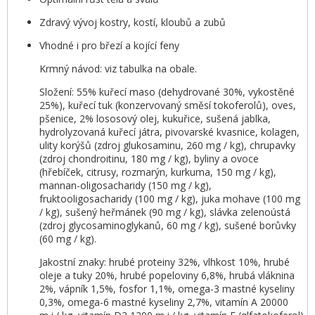
Zdravý vývoj kostry, kostí, kloubů a zubů
Vhodné i pro březí a kojící feny
Krmný návod: viz tabulka na obale.
Složení: 55% kuřecí maso (dehydrované 30%, vykostěné
25%), kuřecí tuk (konzervovaný směsí tokoferolů), oves,
pšenice, 2% lososový olej, kukuřice, sušená jablka,
hydrolyzovaná kuřecí játra, pivovarské kvasnice, kolagen,
ulity korýšů (zdroj glukosaminu, 260 mg / kg), chrupavky
(zdroj chondroitinu, 180 mg / kg), byliny a ovoce
(hřebíček, citrusy, rozmarýn, kurkuma, 150 mg / kg),
mannan-oligosacharidy (150 mg / kg),
fruktooligosacharidy (100 mg / kg), juka mohave (100 mg
/ kg), sušený heřmánek (90 mg / kg), slávka zelenoústá
(zdroj glycosaminoglykanů, 60 mg / kg), sušené borůvky
(60 mg / kg).
Jakostní znaky: hrubé proteiny 32%, vlhkost 10%, hrubé
oleje a tuky 20%, hrubé popeloviny 6,8%, hrubá vláknina
2%, vápník 1,5%, fosfor 1,1%, omega-3 mastné kyseliny
0,3%, omega-6 mastné kyseliny 2,7%, vitamín A 20000