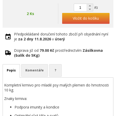
Ks
2 Ks
Vložit do košíku
Předpokládané doručení tohoto zboží při objednání nyní
je
za 2 dny
11.8.2026
v
úterý
Doprava již od
79.00 Kč
prostřednictvím
Zásilkovna
(balík do 5Kg)
Popis
Komentáře
?
Kompletní krmivo pro mladé psy malých plemen do hmotnosti
10 kg.
Znaky krmiva:
Podpora imunity a kondice
Optimální růst těla a svalů