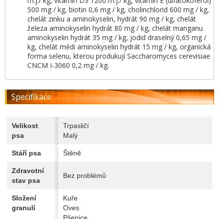
m.j./ kg, vitamín D3 1200 m.j./ kg, vitamín E (αlfatokoferol)
500 mg / kg, biotin 0,6 mg / kg, cholinchlorid 600 mg / kg,
chelát zinku a aminokyselin, hydrát 90 mg / kg, chelát
železa aminokyselin hydrát 80 mg / kg, chelát manganu
aminokyselin hydrát 35 mg / kg, jodid draselný 0,65 mg /
kg, chelát mědi aminokyselin hydrát 15 mg / kg, organická
forma selenu, kterou produkují Saccharomyces cerevisiae
CNCM I-3060 0,2 mg / kg.
Specifikace
Velikost
Trpasličí
psa
Malý
Stáří psa
Štěně
Zdravotní
Bez problémů
stav psa
Složení
Kuře
granulí
Oves
Pšenice