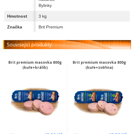
Bylinky
Hmotnost
3 kg
Značka
Brit Premium
Související produkty
Brit premium masovka 800g
Brit premium masovka 800g
(kuře+králík)
(kuře+zvěřina)