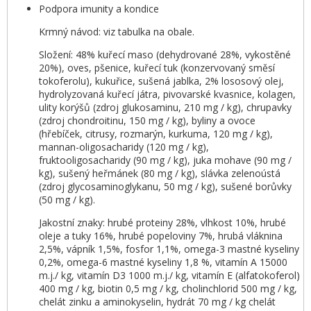
Podpora imunity a kondice
Krmný návod: viz tabulka na obale.
Složení: 48% kuřecí maso (dehydrované 28%, vykostěné
20%), oves, pšenice, kuřecí tuk (konzervovaný směsí
tokoferolu), kukuřice, sušená jablka, 2% lososový olej,
hydrolyzovaná kuřecí játra, pivovarské kvasnice, kolagen,
ulity korýšů (zdroj glukosaminu, 210 mg / kg), chrupavky
(zdroj chondroitinu, 150 mg / kg), byliny a ovoce
(hřebíček, citrusy, rozmarýn, kurkuma, 120 mg / kg),
mannan-oligosacharidy (120 mg / kg),
fruktooligosacharidy (90 mg / kg), juka mohave (90 mg /
kg), sušený heřmánek (80 mg / kg), slávka zelenoústá
(zdroj glycosaminoglykanu, 50 mg / kg), sušené borůvky
(50 mg / kg).
Jakostní znaky: hrubé proteiny 28%, vlhkost 10%, hrubé
oleje a tuky 16%, hrubé popeloviny 7%, hrubá vláknina
2,5%, vápník 1,5%, fosfor 1,1%, omega-3 mastné kyseliny
0,2%, omega-6 mastné kyseliny 1,8 %, vitamín A 15000
m.j./ kg, vitamín D3 1000 m.j./ kg, vitamín E (alfatokoferol)
400 mg / kg, biotin 0,5 mg / kg, cholinchlorid 500 mg / kg,
chelát zinku a aminokyselin, hydrát 70 mg / kg chelát