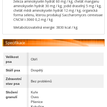
železa aminokyselin hydrát 60 mg / kg, chelát manganu
aminokyselin hydrát 30 mg / kg, jodid draselný 5 mg / kg,
chelát mědi aminokyselin hydrát 12 mg / kg, organická
forma selenu, kterou produkují Saccharomyces cerevisiae
CNCM I-3060 0,2 mg / kg.
Metabolizovatelná energie: 3830 kcal / kg.
Specifikace
Velikost
Obří
psa
Stáří psa
Dospělý
Zdravotní
Bez problémů
stav psa
Složení
Kuře
granulí
Oves
Pšenice
Kukuřice