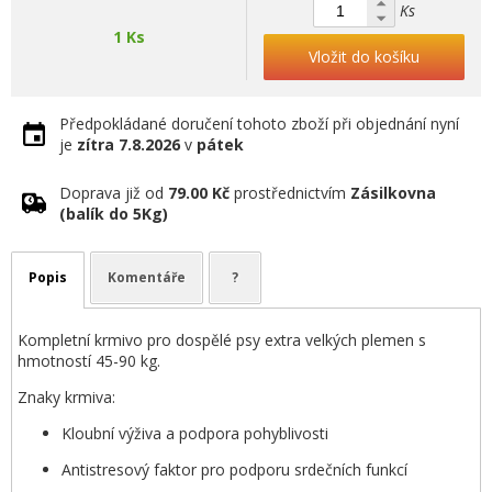
Ks
1 Ks
Vložit do košíku
Předpokládané doručení tohoto zboží při objednání nyní
je
zítra
7.8.2026
v
pátek
Doprava již od
79.00 Kč
prostřednictvím
Zásilkovna
(balík do 5Kg)
Popis
Komentáře
?
Kompletní krmivo pro dospělé psy extra velkých plemen s
hmotností 45-90 kg.
Znaky krmiva:
Kloubní výživa a podpora pohyblivosti
Antistresový faktor pro podporu srdečních funkcí