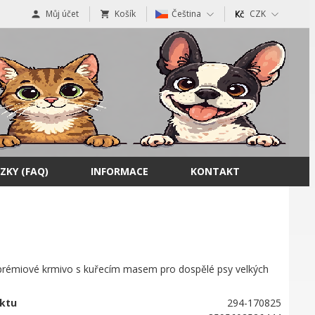
Můj účet
Košík
Čeština
CZK
ZKY (FAQ)
INFORMACE
KONTAKT
prémiové krmivo s kuřecím masem pro dospělé psy velkých
ktu
294-170825