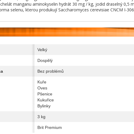
 chelát manganu aminokyselin hydrát 30 mg / kg, jodid draselný 0,5 m
orma selenu, kterou produkují Saccharomyces cerevisiae CNCM I-3060
Velký
Dospělý
sa
Bez problémů
Kuře
Oves
Pšenice
Kukuřice
Bylinky
3 kg
Brit Premium