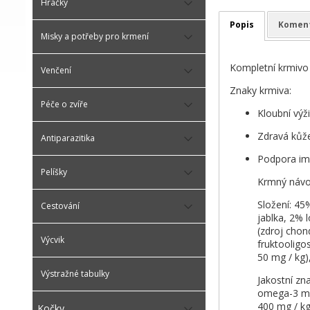
Hračky
Popis
Komen
Misky a potřeby pro krmení
Kompletní krmivo 
Venčení
Znaky krmiva:
Péče o zvíře
Kloubní výž
Zdravá kůže
Antiparazitika
Podpora imu
Pelíšky
Krmný návod
Složení: 45
Cestování
jablka, 2% 
(zdroj chon
Výcvik
fruktooligo
50 mg / kg)
Výstražné tabulky
Jakostní zn
omega-3 mas
400 mg / kg
Kočky