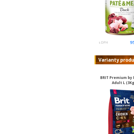
9
s DPH
Varianty prod
BRIT Premium by
Adult L (3Kg