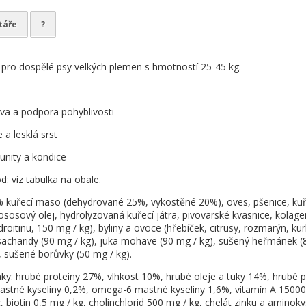
táře
?
pro dospělé psy velkých plemen s hmotností 25-45 kg.
iva a podpora pohyblivosti
 a lesklá srst
nity a kondice
: viz tabulka na obale.
% kuřecí maso (dehydrované 25%, vykostěné 20%), oves, pšenice, kuř
lososový olej, hydrolyzovaná kuřecí játra, pivovarské kvasnice, kolage
droitinu, 150 mg / kg), byliny a ovoce (hřebíček, citrusy, rozmarýn, 
sacharidy (90 mg / kg), juka mohave (90 mg / kg), sušený heřmánek (
, sušené borůvky (50 mg / kg).
aky: hrubé proteiny 27%, vlhkost 10%, hrubé oleje a tuky 14%, hrubé 
tné kyseliny 0,2%, omega-6 mastné kyseliny 1,6%, vitamín A 15000 m.j
, biotin 0,5 mg / kg, cholinchlorid 500 mg / kg, chelát zinku a aminoky