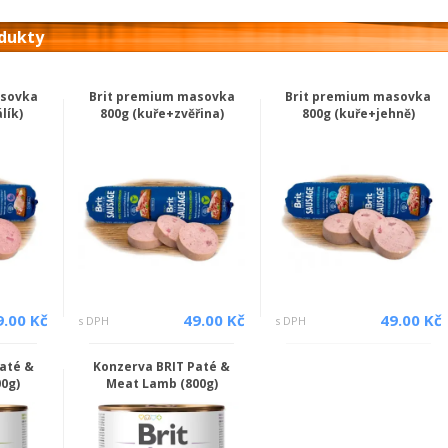
odukty
asovka
Brit premium masovka
Brit premium masovka
lík)
800g (kuře+zvěřina)
800g (kuře+jehně)
9.00 Kč
49.00 Kč
49.00 Kč
s DPH
s DPH
até &
Konzerva BRIT Paté &
0g)
Meat Lamb (800g)