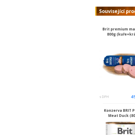
Související pr
Brit premium m
800g (kuře+krá
4
s DPH
Konzerva BRIT P
Meat Duck (80