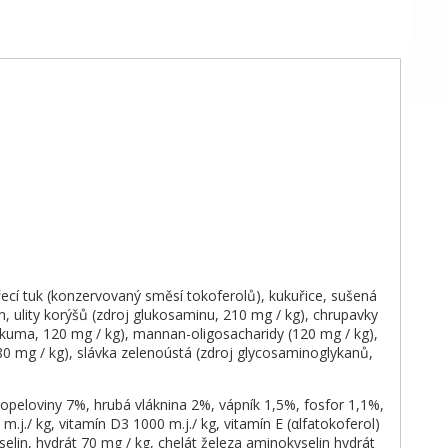
ecí tuk (konzervovaný směsí tokoferolů), kukuřice, sušená
n, ulity korýšů (zdroj glukosaminu, 210 mg / kg), chrupavky
kurkuma, 120 mg / kg), mannan-oligosacharidy (120 mg / kg),
80 mg / kg), slávka zelenoústá (zdroj glycosaminoglykanů,
popeloviny 7%, hrubá vláknina 2%, vápník 1,5%, fosfor 1,1%,
./ kg, vitamín D3 1000 m.j./ kg, vitamín E (αlfatokoferol)
selin, hydrát 70 mg / kg, chelát železa aminokyselin hydrát