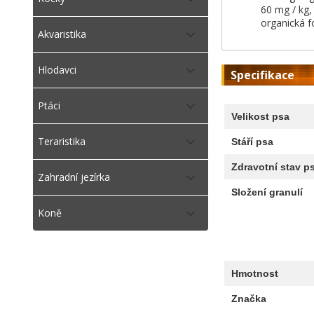
60 mg / kg,
organická f
Akvaristika
Hlodavci
Specifikace
Ptáci
Velikost psa
Teraristika
Stáří psa
Zdravotní stav p
Zahradní jezírka
Složení granulí
Koně
Hmotnost
Značka