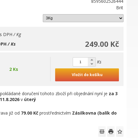
8595602526444
Brit
s DPH
/ Kg
249.00 Kč
DPH
/ Ks
Ks
2 Ks
Vložit do košíku
pokládané doručení tohoto zboží při objednání nyní je
za 3
11.8.2026
v
úterý
ava již od
79.00 Kč
prostřednictvím
Zásilkovna (balík do
)