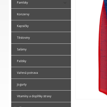
Pamlsky
Konzervy
Kapsičky
Těstoviny
Salámy
Paštiky
Vařená potrava
Jogurty
Vitamíny a doplňky stravy