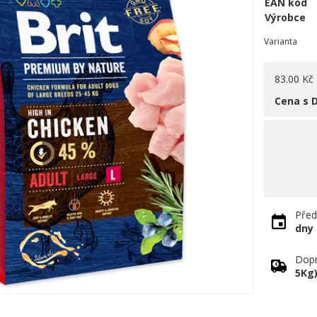
EAN kód
Výrobce
Varianta
83.00 Kč
Cena s 
Před
dny
Dopr
5Kg