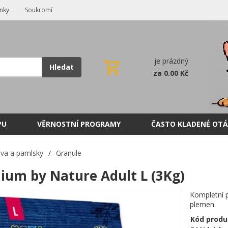
nky
Soukromí
je prázdný
Hledat
za 0.00 Kč
PU
VĚRNOSTNÍ PROGRAMY
ČASTO KLADENÉ OTÁ
va a pamlsky
/
Granule
ium by Nature Adult L (3Kg)
Kompletní 
plemen.
Kód produ