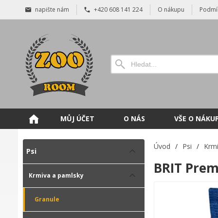
napište nám
+420 608 141 224
O nákupu
Podmí
MŮJ ÚČET
O NÁS
VŠE O NÁKU
Úvod
/
Psi
/
Krmi
Psi
BRIT Prem
Krmiva a pamlsky
Granule