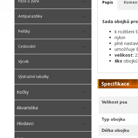
Péče o zvíře
Popis
Komen
Antiparazitika
Sada obojků pro
k rozlišení 
Pelíšky
nylon
plně nastav
Cestování
umožňuje š
velikost:
2
6ks
obojků
Výcvik
Výstražné tabulky
Specifikace
Kočky
Velikost psa
Akvaristika
Typ obojku
Hlodavci
Délka obojku