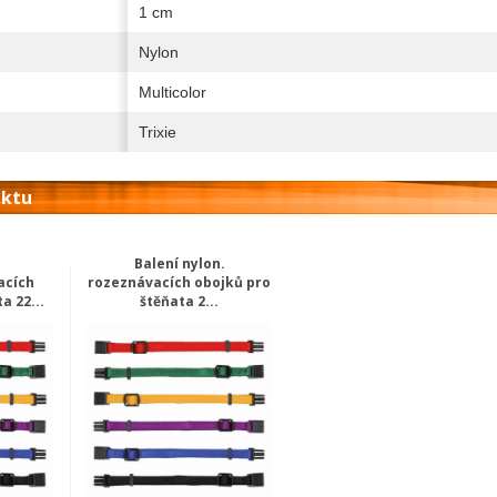
1 cm
Nylon
Multicolor
Trixie
uktu
Balení nylon.
acích
rozeznávacích obojků pro
a 22...
štěňata 2...