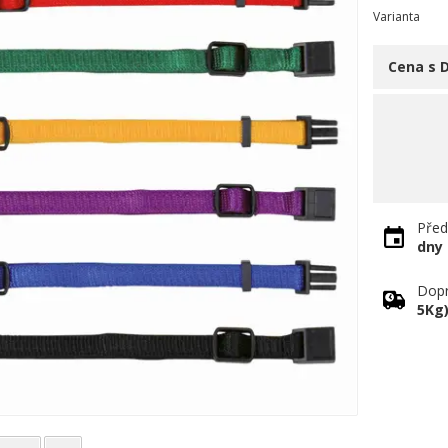
Varianta
Cena s 
Před
dny
Dopr
5Kg