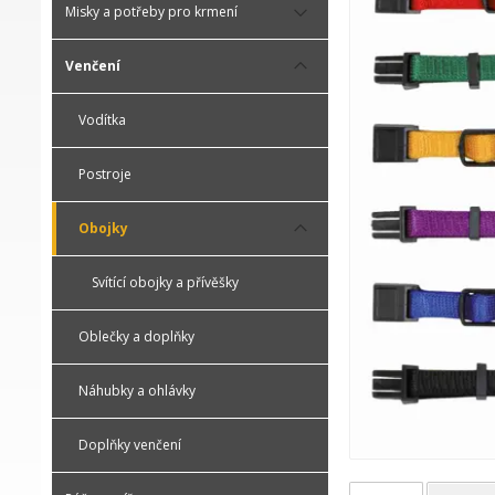
Misky a potřeby pro krmení
Venčení
Vodítka
Postroje
Obojky
Svítící obojky a přívěšky
Oblečky a doplňky
Náhubky a ohlávky
Doplňky venčení