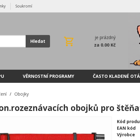
nky
Soukromí
je prázdný
Hledat
za 0.00 Kč
PU
VĚRNOSTNÍ PROGRAMY
ČASTO KLADENÉ OTÁ
ení
/
Obojky
lon.rozeznávacích obojků pro štěň
Kód produ
EAN kód
Výrobce