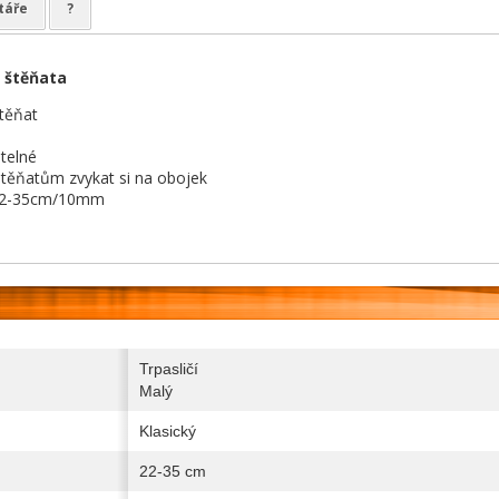
táře
?
 štěňata
štěňat
itelné
těňatům zvykat si na obojek
2-35cm/10mm
Trpasličí
Malý
Klasický
22-35 cm