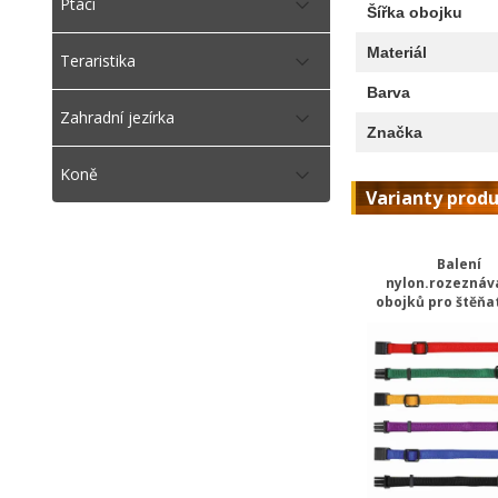
Ptáci
Šířka obojku
Materiál
Teraristika
Barva
Zahradní jezírka
Značka
Koně
Varianty prod
Balení
nylon.rozeznáv
obojků pro štěňat