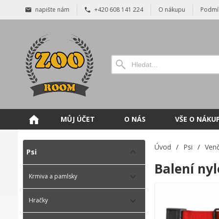
napište nám
+420 608 141 224
O nákupu
Podmí
MŮJ ÚČET
O NÁS
VŠE O NÁKU
Úvod
/
Psi
/
Venč
Psi
Balení ny
Krmiva a pamlsky
Hračky