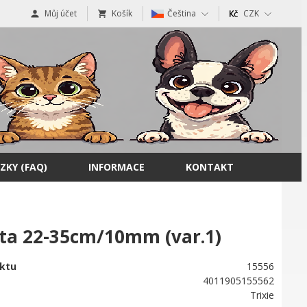
Můj účet
Košík
Čeština
CZK
ZKY (FAQ)
INFORMACE
KONTAKT
ata 22-35cm/10mm (var.1)
ktu
15556
4011905155562
Trixie