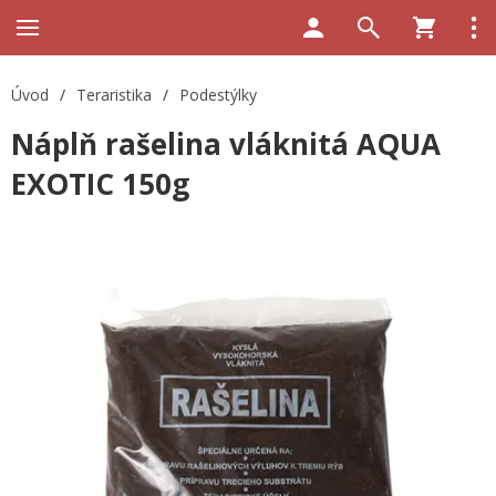
Úvod
/
Teraristika
/
Podestýlky
Náplň rašelina vláknitá AQUA
EXOTIC 150g