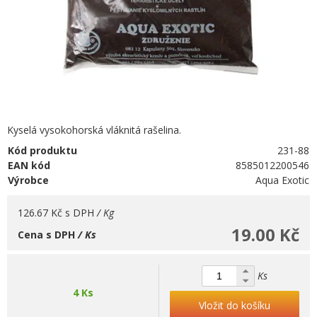
Kyselá vysokohorská vláknitá rašelina.
Kód produktu
231-88
EAN kód
8585012200546
Výrobce
Aqua Exotic
126.67 Kč
s DPH
/ Kg
19.00 Kč
Cena s DPH
/ Ks
Ks
4 Ks
Vložit do košíku