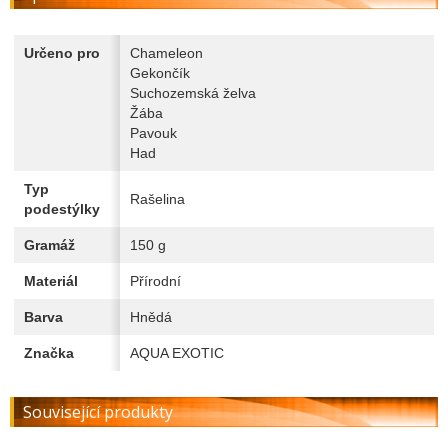
Určeno pro
Chameleon
Gekončík
Suchozemská želva
Žába
Pavouk
Had
Typ
Rašelina
podestýlky
Gramáž
150 g
Materiál
Přírodní
Barva
Hnědá
Značka
AQUA EXOTIC
Související produkty